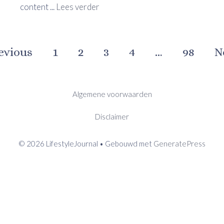
content ...
Lees verder
evious
1
2
3
4
…
98
N
Algemene voorwaarden
Disclaimer
© 2026 LifestyleJournal
• Gebouwd met
GeneratePress