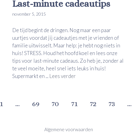
Last-minute cadeautips
november 5, 2015
De tijd begint de dringen. Nog maar een paar
uurtjes voordat jij cadeautjes met je vrienden of
familie uitwisselt. Maar help: je hebt nog niets in
huis! STRESS. Houd het hoofd koel en lees onze
tips voor last-minute cadeaus. Zo heb je, zonder al
te veel moeite, heel snel iets leuks in huis!
Supermarkt en ...
Lees verder
1
…
69
70
71
72
73
…
Algemene voorwaarden