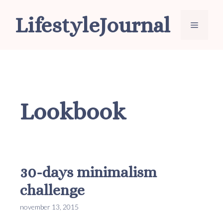
Ga
LifestyleJournal
naar
Menu
de
inhoud
Lookbook
30-days minimalism
challenge
november 13, 2015