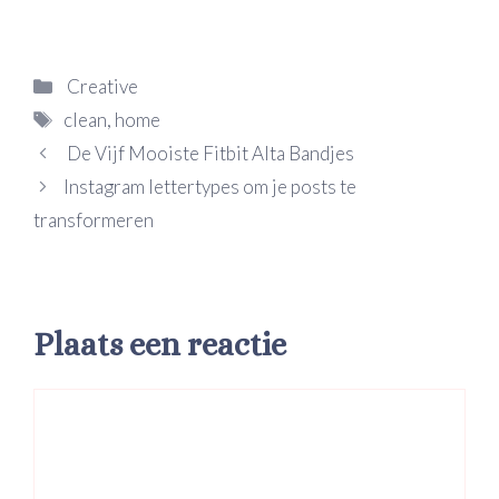
Categorieën
Creative
Tags
clean
,
home
De Vijf Mooiste Fitbit Alta Bandjes
Instagram lettertypes om je posts te
transformeren
Plaats een reactie
Reactie