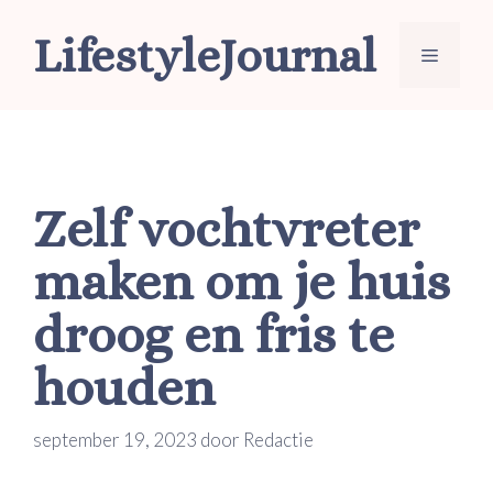
Ga
LifestyleJournal
naar
Menu
de
inhoud
Zelf vochtvreter
maken om je huis
droog en fris te
houden
september 19, 2023
door
Redactie