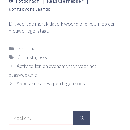
📷 Fotograaf | Reisliefhebber |
Koffieverslaafde
Dit geeft de indruk dat elk woord of elke zin op een
nieuwe regel staat.
Categorieën
Personal
Tags
bio
,
insta
,
tekst
Activiteiten en evenementen voor het
paasweekend
Appelazijn als wapen tegen roos
Zoek
naar: