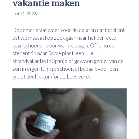
vakantie maken
mei 11, 2026
De zomer staat weer voor de deur en dat betekent
dat we massaal op zoek gaan naar het perfecte
paar schoenen voor warme dagen. Of je nu een
stedentrip naar Rome plant, een luie
strandvakantie in Spanje of gewoon geniet van de
zon in eigen tuin: je schoeisel bepaalt voor een
groot deel je comfort. ...
Lees verder