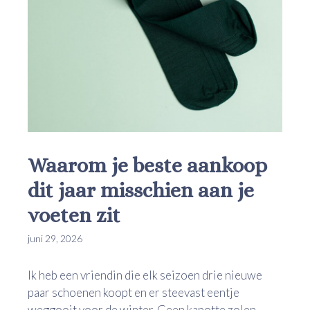
Waarom je beste aankoop
dit jaar misschien aan je
voeten zit
juni 29, 2026
Ik heb een vriendin die elk seizoen drie nieuwe
paar schoenen koopt en er steevast eentje
weggooit voor de winter. Geen kapotte zolen,