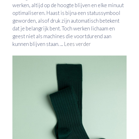
werken, altijd op de hoogte blijven en elke minuut
optimaliseren. Haast is bijna een statussymbool
geworden, alsof druk zijn automatisch betekent
dat je belangrijk bent. Toch werken lichaam en
geest niet als machines die voortdurend aan
kunnen blijven staan. ...
Lees verder