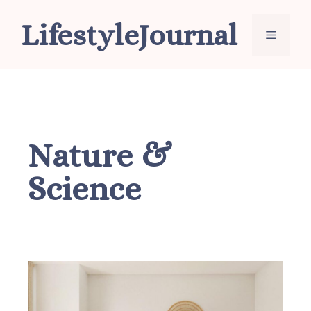
Ga
LifestyleJournal
naar
Menu
de
inhoud
Nature &
Science