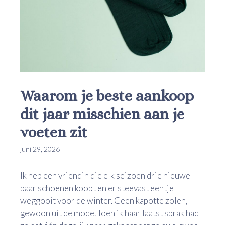
Waarom je beste aankoop
dit jaar misschien aan je
voeten zit
juni 29, 2026
Ik heb een vriendin die elk seizoen drie nieuwe
paar schoenen koopt en er steevast eentje
weggooit voor de winter. Geen kapotte zolen,
gewoon uit de mode. Toen ik haar laatst sprak had