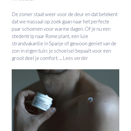
De zomer staat weer voor de deur en dat betekent
dat we massaal op zoek gaan naar het perfecte
paar schoenen voor warme dagen. Of je nu een
stedentrip naar Rome plant, een luie
strandvakantie in Spanje of gewoon geniet van de
zon in eigen tuin: je schoeisel bepaalt voor een
groot deel je comfort. ...
Lees verder