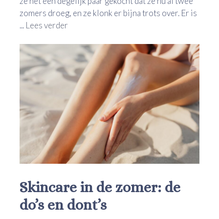
ze net één degelijk paar gekocht dat ze nu al twee
zomers droeg, en ze klonk er bijna trots over. Er is
...
Lees verder
Skincare in de zomer: de
do’s en dont’s