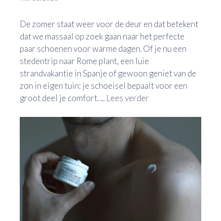
De zomer staat weer voor de deur en dat betekent
dat we massaal op zoek gaan naar het perfecte
paar schoenen voor warme dagen. Of je nu een
stedentrip naar Rome plant, een luie
strandvakantie in Spanje of gewoon geniet van de
zon in eigen tuin: je schoeisel bepaalt voor een
groot deel je comfort. ...
Lees verder