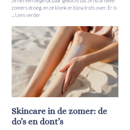
ze net één degelijk paar gekocht dat ze nu al twee
zomers droeg, en ze klonk er bijna trots over. Er is
...
Lees verder
Skincare in de zomer: de
do’s en dont’s