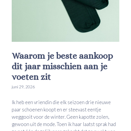
Waarom je beste aankoop
dit jaar misschien aan je
voeten zit
juni 29, 2026
Ik heb een vriendin die elk seizoen drie nieuwe
paar schoenen koopt en er steevast eentje
weggooit voor de winter. Geen kapotte zolen,
gewoon uit de mode. Toen ik haar laatst sprak had