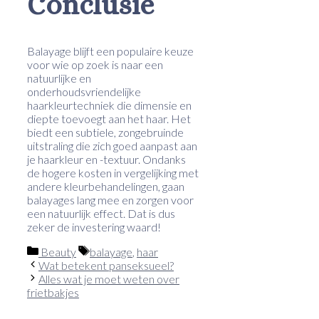
Conclusie
Balayage blijft een populaire keuze
voor wie op zoek is naar een
natuurlijke en
onderhoudsvriendelijke
haarkleurtechniek die dimensie en
diepte toevoegt aan het haar. Het
biedt een subtiele, zongebruinde
uitstraling die zich goed aanpast aan
je haarkleur en -textuur. Ondanks
de hogere kosten in vergelijking met
andere kleurbehandelingen, gaan
balayages lang mee en zorgen voor
een natuurlijk effect. Dat is dus
zeker de investering waard!
Categorieën
Tags
Beauty
balayage
,
haar
Wat betekent panseksueel?
Alles wat je moet weten over
frietbakjes