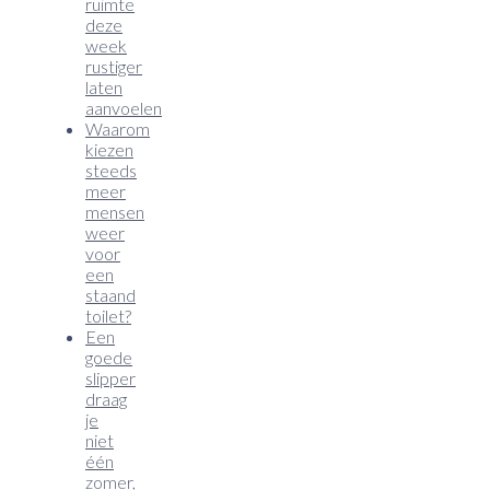
ruimte
deze
week
rustiger
laten
aanvoelen
Waarom
kiezen
steeds
meer
mensen
weer
voor
een
staand
toilet?
Een
goede
slipper
draag
je
niet
één
zomer,