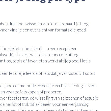
bben. Juist het wisselen van formats maakt je blog
nder vind je een overzicht van formats die goed
it hoe je iets doet. Denk aan een recept, een
akwerkje. Lezers waarderen concrete uitleg.
n tips, tools of favorieten werkt altijd goed. Het is
een les die je leerde of iets dat je verraste. Dit soort
ct, boek of methode en deel je eerlijke mening. Lezers
len voor ze iets kopen of proberen.
over feestdagen, de wisseling van seizoenen of actuele
de herfst of traktatie-ideeën voor een verjaardag.
it om een bijdrage te schrijven of stel iemand een paar