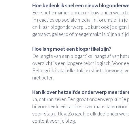
Hoe bedenk ik snel een nieuw blogonderwerp
Een snelle manier om een nieuw onderwerp te v
in reacties op sociale media, in forums of in je
en-klaar blogonderwerp. Je kunt ook je eigen l
gemaakt, geleerd of meegemaakt is bijna altij
Hoe lang moet een blogartikel zijn?
De lengte van een blogartikel hangt af van het
overzicht is een langere tekst logisch. Voor een
Belangrijk is dat elk stuk tekst iets toevoegt 
niet beter.
Kan ik over hetzelfde onderwerp meerdere 
Ja, dat kan zeker. Eén groot onderwerp kun je 
bijvoorbeeld één artikel over materialen voor 
voor-stap uitleg. Zo geef je elk deelonderwerp
content voor je blog.