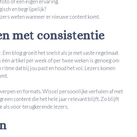
foto of een eigen ervaring.
gisch en begrijpelijk?
ezers weten wanneer er nieuwe content komt.
ien met consistentie
r. Een blog groeit het snelst als je met vaste regelmaat
lfs één artikel per week of per twee weken is genoeg om
ritme dat bij jou past en houd het vol. Lezers komen
omt.
werpen en formats. Wissel persoonlijke verhalen af met
een content die het hele jaar relevant blijft. Zo blijft
we als voor terugkerende lezers.
en