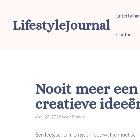
Ga
naar
Entertainm
de
LifestyleJournal
inhoud
Contact
Nooit meer een
creatieve ideeë
april 26, 2026
door
Femke
Een leeg scherm en geen idee wat je moet schri