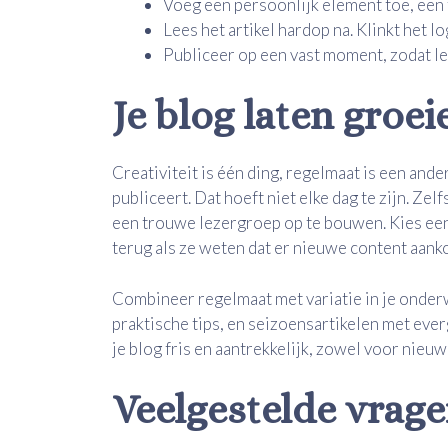
Voeg een persoonlijk element toe, een 
Lees het artikel hardop na. Klinkt het lo
Publiceer op een vast moment, zodat l
Je blog laten groe
Creativiteit is één ding, regelmaat is een ande
publiceert. Dat hoeft niet elke dag te zijn. Ze
een trouwe lezergroep op te bouwen. Kies een 
terug als ze weten dat er nieuwe content aank
Combineer regelmaat met variatie in je onder
praktische tips, en seizoensartikelen met evergr
je blog fris en aantrekkelijk, zowel voor nieu
Veelgestelde vrag