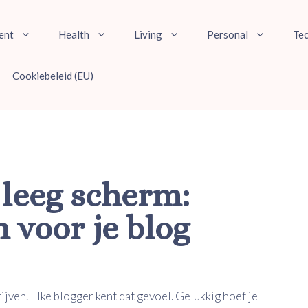
ent
Health
Living
Personal
Te
Cookiebeleid (EU)
 leeg scherm:
n voor je blog
jven. Elke blogger kent dat gevoel. Gelukkig hoef je