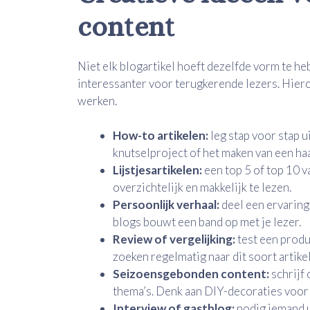
content
Niet elk blogartikel hoeft dezelfde vorm te he
interessanter voor terugkerende lezers. Hiero
werken.
How-to artikelen:
leg stap voor stap u
knutselproject of het maken van een ha
Lijstjesartikelen:
een top 5 of top 10 va
overzichtelijk en makkelijk te lezen.
Persoonlijk verhaal:
deel een ervaring, 
blogs bouwt een band op met je lezer.
Review of vergelijking:
test een produ
zoeken regelmatig naar dit soort artike
Seizoensgebonden content:
schrijf 
thema’s. Denk aan DIY-decoraties voor 
Interview of gastblog:
nodig iemand u