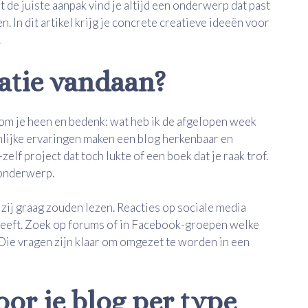
t de juiste aanpak vind je altijd een onderwerp dat past
n. In dit artikel krijg je concrete creatieve ideeën voor
.
ratie vandaan?
ijk om je heen en bedenk: wat heb ik de afgelopen week
lijke ervaringen maken een blog herkenbaar en
elf project dat toch lukte of een boek dat je raak trof.
gonderwerp.
 zij graag zouden lezen. Reacties op sociale media
 leeft. Zoek op forums of in Facebook-groepen welke
ie vragen zijn klaar om omgezet te worden in een
oor je blog per type