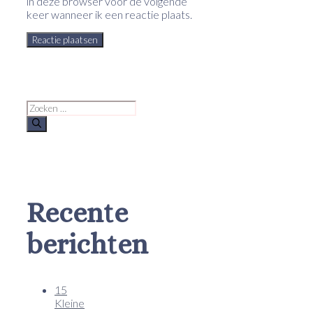
in deze browser voor de volgende
keer wanneer ik een reactie plaats.
Zoek
naar:
Recente
berichten
15
Kleine