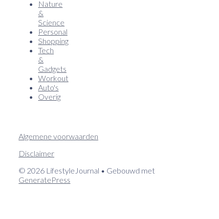
Nature
&
Science
Personal
Shopping
Tech
&
Gadgets
Workout
Auto's
Overig
Algemene voorwaarden
Disclaimer
© 2026 LifestyleJournal
• Gebouwd met
GeneratePress