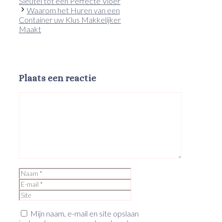
Sleutel tot een Perfecte Vloer
Waarom het Huren van een
Container uw Klus Makkelijker
Maakt
Plaats een reactie
Reactie
Naam
E-
mail
Site
Mijn naam, e-mail en site opslaan