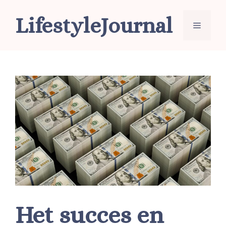
Ga
LifestyleJournal
naar
Menu
de
inhoud
Het succes en