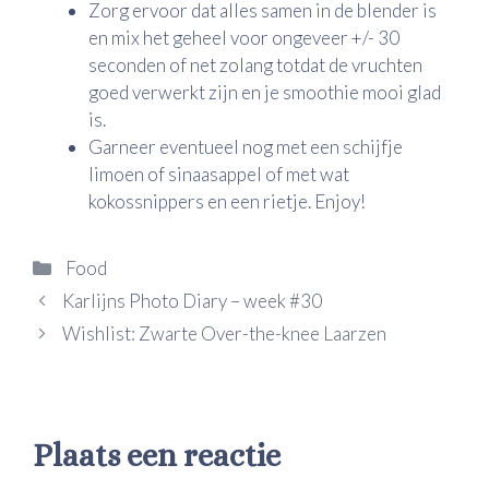
Zorg ervoor dat alles samen in de blender is
en mix het geheel voor ongeveer +/- 30
seconden of net zolang totdat de vruchten
goed verwerkt zijn en je smoothie mooi glad
is.
Garneer eventueel nog met een schijfje
limoen of sinaasappel of met wat
kokossnippers en een rietje. Enjoy!
Categorieën
Food
Karlijns Photo Diary – week #30
Wishlist: Zwarte Over-the-knee Laarzen
Plaats een reactie