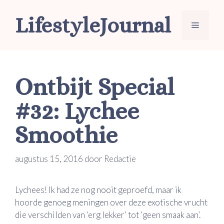
Ga
LifestyleJournal
naar
Menu
de
inhoud
Ontbijt Special
#32: Lychee
Smoothie
augustus 15, 2016
door
Redactie
Lychees! Ik had ze nog nooit geproefd, maar ik
hoorde genoeg meningen over deze exotische vrucht
die verschilden van ‘erg lekker’ tot ‘geen smaak aan’.