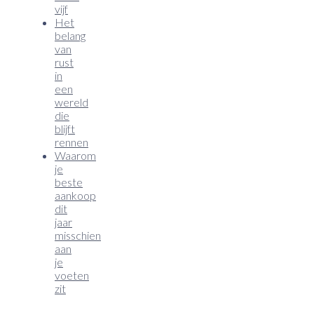
vijf
Het
belang
van
rust
in
een
wereld
die
blijft
rennen
Waarom
je
beste
aankoop
dit
jaar
misschien
aan
je
voeten
zit