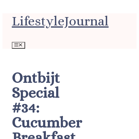
Ga
LifestyleJournal
naar
de
inhoud
Menu
Ontbijt
Special
#34:
Cucumber
Breakfast