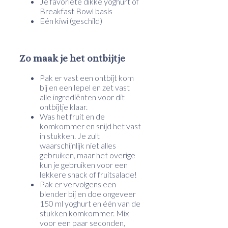
Je favoriete dikke yoghurt of
Breakfast Bowl basis
Eén kiwi (geschild)
Zo maak je het ontbijtje
Pak er vast een ontbijt kom
bij en een lepel en zet vast
alle ingrediënten
voor dit
ontbijtje klaar.
Was het fruit en de
komkommer en snijd het vast
in stukken. Je zult
waarschijnlijk niet alles
gebruiken, maar het overige
kun je gebruiken voor een
lekkere snack of fruitsalade!
Pak er vervolgens een
blender bij en doe ongeveer
150 ml yoghurt en één van de
stukken komkommer. Mix
voor een paar seconden,