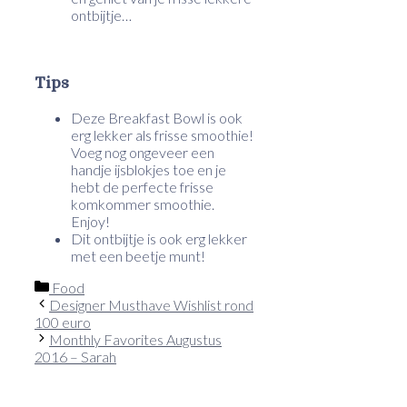
ontbijtje…
Tips
Deze Breakfast Bowl is ook
erg lekker als frisse smoothie!
Voeg nog ongeveer een
handje ijsblokjes toe en je
hebt de perfecte frisse
komkommer smoothie.
Enjoy!
Dit ontbijtje is ook erg lekker
met een beetje munt!
Categorieën
Food
Designer Musthave Wishlist rond
100 euro
Monthly Favorites Augustus
2016 – Sarah