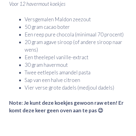
Voor 12 havermout koekjes
Versgemalen Maldon zeezout
50 gram cacao boter
Een reep pure chocola (minimaal 70 procent)
20 gram agave siroop (of andere siroop naar
wens)
Een theelepel vanille-extract
30 gram havermout
Twee eetlepels amandel pasta
Sap van een halve citroen
Vier verse grote dadels (medjoul dadels)
Note: Je kunt deze koekjes gewoon raw eten! Er
komt deze keer geen oven aan te pas 😉