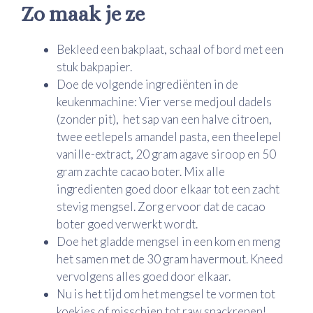
Zo maak je ze
Bekleed een bakplaat, schaal of bord met een
stuk bakpapier.
Doe de volgende ingrediënten in de
keukenmachine: Vier verse medjoul dadels
(zonder pit), het sap van een halve citroen,
twee eetlepels amandel pasta, een theelepel
vanille-extract, 20 gram agave siroop en 50
gram zachte cacao boter. Mix alle
ingredienten goed door elkaar tot een zacht
stevig mengsel. Zorg ervoor dat de cacao
boter goed verwerkt wordt.
Doe het gladde mengsel in een kom en meng
het samen met de 30 gram havermout. Kneed
vervolgens alles goed door elkaar.
Nu is het tijd om het mengsel te vormen tot
koekjes of misschien tot raw snackrepen!