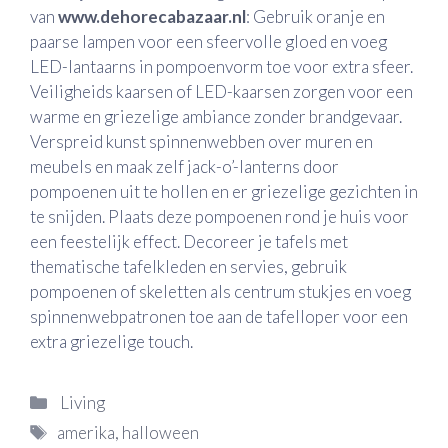
van
www.dehorecabazaar.nl
: Gebruik oranje en
paarse lampen voor een sfeervolle gloed en voeg
LED-lantaarns in pompoenvorm toe voor extra sfeer.
Veiligheids kaarsen of LED-kaarsen zorgen voor een
warme en griezelige ambiance zonder brandgevaar.
Verspreid kunst spinnenwebben over muren en
meubels en maak zelf jack-o’-lanterns door
pompoenen uit te hollen en er griezelige gezichten in
te snijden. Plaats deze pompoenen rond je huis voor
een feestelijk effect. Decoreer je tafels met
thematische tafelkleden en servies, gebruik
pompoenen of skeletten als centrum stukjes en voeg
spinnenwebpatronen toe aan de tafelloper voor een
extra griezelige touch.
Categorieën
Living
Tags
amerika
,
halloween