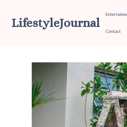
Ga
naar
Entertainm
de
LifestyleJournal
inhoud
Contact