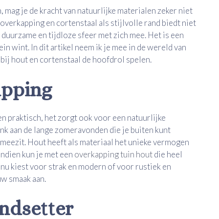
, mag je de kracht van natuurlijke materialen zeker niet
verkapping en cortenstaal als stijlvolle rand biedt niet
 duurzame en tijdloze sfeer met zich mee. Het is een
in wint. In dit artikel neem ik je mee in de wereld van
ij hout en cortenstaal de hoofdrol spelen.
apping
een praktisch, het zorgt ook voor een natuurlijke
 Denk aan de lange zomeravonden die je buiten kunt
 meezit. Hout heeft als materiaal het unieke vermogen
endien kun je met een
overkapping tuin hout
die heel
e nu kiest voor strak en modern of voor rustiek en
ouw smaak aan.
endsetter