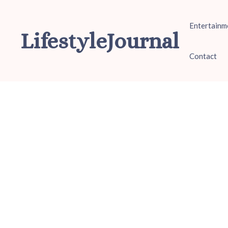
Ga
naar
Entertainm
de
LifestyleJournal
inhoud
Contact