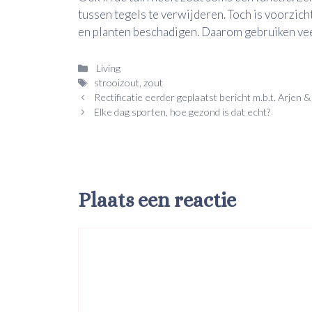
tussen tegels te verwijderen. Toch is voorzich
en planten beschadigen. Daarom gebruiken veel
Categorieën
Living
Tags
strooizout
,
zout
Rectificatie eerder geplaatst bericht m.b.t. Arjen 
Elke dag sporten, hoe gezond is dat echt?
Plaats een reactie
Reactie