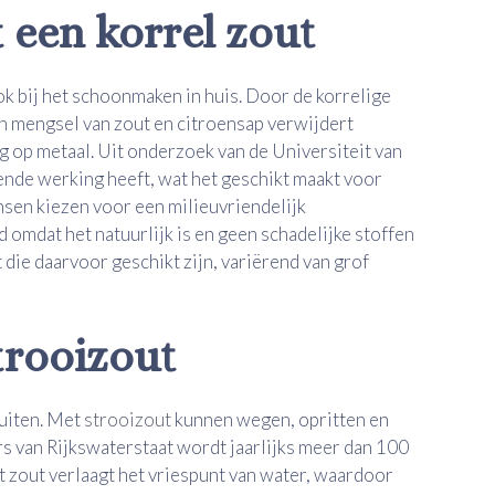
 een korrel zout
ook bij het schoonmaken in huis. Door de korrelige
n mengsel van zout en citroensap verwijdert
g op metaal. Uit onderzoek van de Universiteit van
nde werking heeft, wat het geschikt maakt voor
nsen kiezen voor een milieuvriendelijk
 omdat het natuurlijk is en geen schadelijke stoffen
 die daarvoor geschikt zijn, variërend van grof
trooizout
buiten. Met
strooizout
kunnen wegen, opritten en
rs van Rijkswaterstaat wordt jaarlijks meer dan 100
t zout verlaagt het vriespunt van water, waardoor