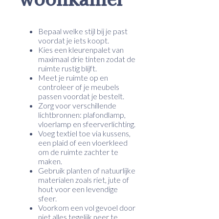
Bepaal welke stijl bij je past
voordat je iets koopt.
Kies een kleurenpalet van
maximaal drie tinten zodat de
ruimte rustig blijft.
Meet je ruimte op en
controleer of je meubels
passen voordat je bestelt.
Zorg voor verschillende
lichtbronnen: plafondlamp,
vloerlamp en sfeerverlichting.
Voeg textiel toe via kussens,
een plaid of een vloerkleed
om de ruimte zachter te
maken.
Gebruik planten of natuurlijke
materialen zoals riet, jute of
hout voor een levendige
sfeer.
Voorkom een vol gevoel door
niet alles tegelijk neer te