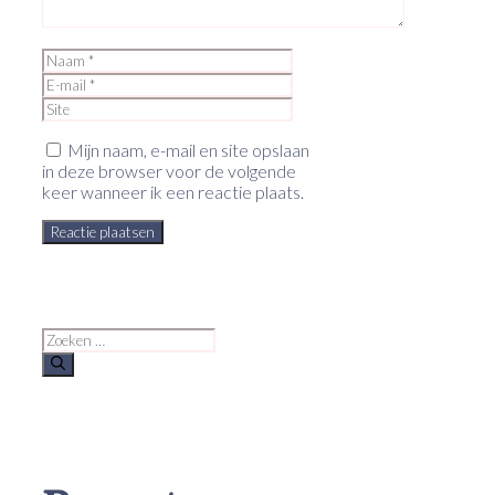
Naam
E-
mail
Site
Mijn naam, e-mail en site opslaan
in deze browser voor de volgende
keer wanneer ik een reactie plaats.
Zoek
naar: