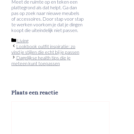
Meet de ruimte op en teken een
plattegrond als dat helpt. Ga dan
pas op zoek naar nieuwe meubels
of accessoires. Door stap voor stap
te werken voorkom je dat je dingen
koopt die uiteindelijk niet passen.
Categorieën
Living
Lookbook outfit inspiratie: zo
vind je stijlen die echt bij je passen
Dagelijkse health tips die je
meteen kunt toepassen
Plaats een reactie
Reactie