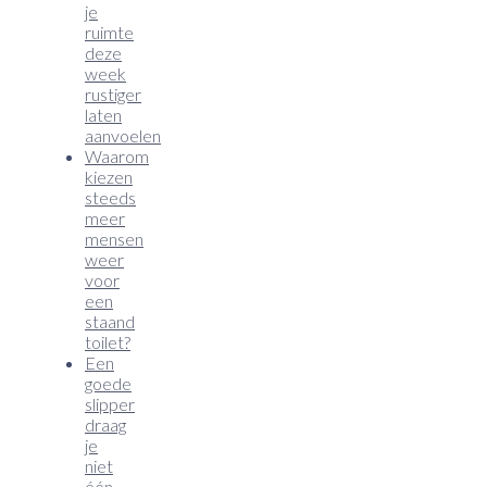
je
ruimte
deze
week
rustiger
laten
aanvoelen
Waarom
kiezen
steeds
meer
mensen
weer
voor
een
staand
toilet?
Een
goede
slipper
draag
je
niet
één