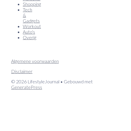
Shopping
Tech
&
Gadgets
Workout
Auto's
Overig
Algemene voorwaarden
Disclaimer
© 2026 LifestyleJournal
• Gebouwd met
GeneratePress