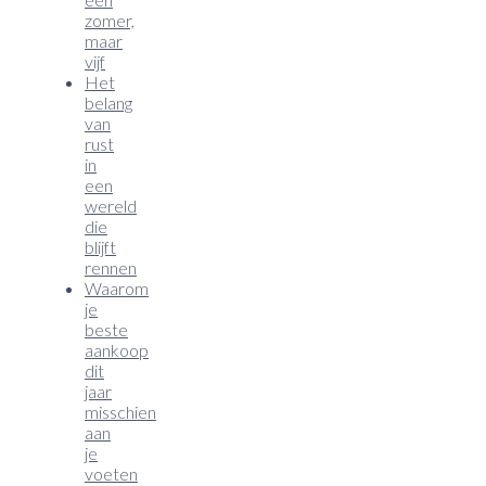
zomer,
maar
vijf
Het
belang
van
rust
in
een
wereld
die
blijft
rennen
Waarom
je
beste
aankoop
dit
jaar
misschien
aan
je
voeten