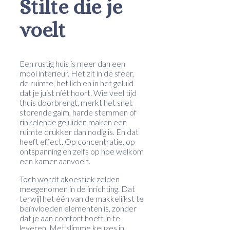
Stilte die je
voelt
Een rustig huis is meer dan een
mooi interieur. Het zit in de sfeer,
de ruimte, het lich en in het geluid
dat je juist níét hoort. Wie veel tijd
thuis doorbrengt, merkt het snel:
storende galm, harde stemmen of
rinkelende geluiden maken een
ruimte drukker dan nodig is. En dat
heeft effect. Op concentratie, op
ontspanning en zelfs op hoe welkom
een kamer aanvoelt.
Toch wordt akoestiek zelden
meegenomen in de inrichting. Dat
terwijl het één van de makkelijkst te
beïnvloeden elementen is, zonder
dat je aan comfort hoeft in te
leveren. Met slimme keuzes in