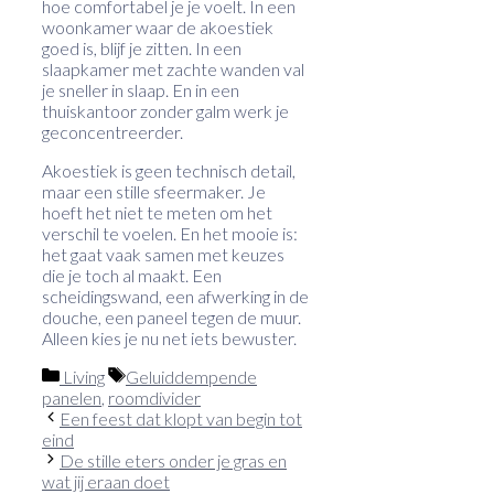
hoe comfortabel je je voelt. In een
woonkamer waar de akoestiek
goed is, blijf je zitten. In een
slaapkamer met zachte wanden val
je sneller in slaap. En in een
thuiskantoor zonder galm werk je
geconcentreerder.
Akoestiek is geen technisch detail,
maar een stille sfeermaker. Je
hoeft het niet te meten om het
verschil te voelen. En het mooie is:
het gaat vaak samen met keuzes
die je toch al maakt. Een
scheidingswand, een afwerking in de
douche, een paneel tegen de muur.
Alleen kies je nu net iets bewuster.
Categorieën
Tags
Living
Geluiddempende
panelen
,
roomdivider
Een feest dat klopt van begin tot
eind
De stille eters onder je gras en
wat jij eraan doet