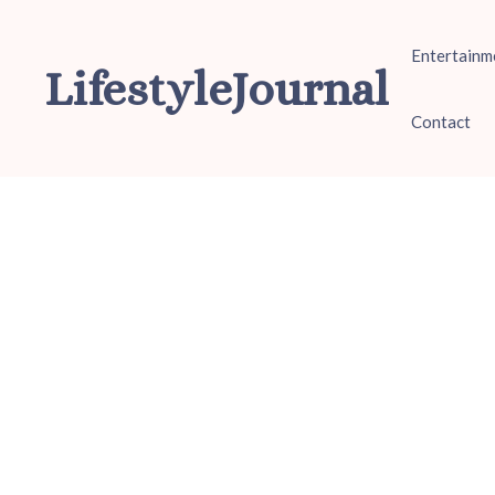
Ga
naar
Entertainm
de
LifestyleJournal
inhoud
Contact