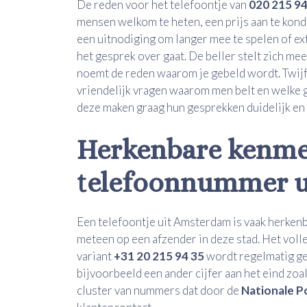
De reden voor het telefoontje van
020 215 94
mensen welkom te heten, een prijs aan te kondi
een uitnodiging om langer mee te spelen of extra
het gesprek over gaat. De beller stelt zich m
noemt de reden waarom je gebeld wordt. Twijfel
vriendelijk vragen waarom men belt en welke 
deze maken graag hun gesprekken duidelijk en 
Herkenbare kenme
telefoonnummer 
Een telefoontje uit Amsterdam is vaak herke
meteen op een afzender in deze stad. Het vo
variant
+31 20 215 94 35
wordt regelmatig geb
bijvoorbeeld een ander cijfer aan het eind zoa
cluster van nummers dat door de
Nationale P