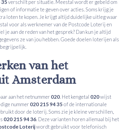
 35
verschilt per situatie. Meestal wordt er gebeld om
gen of informatie te geven over acties. Soms krijg je
 loten te kopen. Je krijgt altijd duidelijke uitleg waar
eestal voor als werknemer van de Postcode Loterij en
 je aan de reden van het gesprek? Dan kun je altijd
gegevens ze van jou hebben. Goede doelen loterijen als
begrijpelijk.
rken van het
uit Amsterdam
nbaar aan het netnummer
020
. Het kengetal
020
wijst
lledige nummer
020 215 94 35
of de internationale
ruikt door de loterij. Soms zie je kleine verschillen,
ls
020 215 94 36
. Deze varianten horen allemaal bij het
ostcode Loterij
wordt gebruikt voor telefonisch