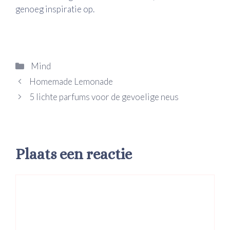
genoeg inspiratie op.
Categorieën
Mind
Homemade Lemonade
5 lichte parfums voor de gevoelige neus
Plaats een reactie
Reactie