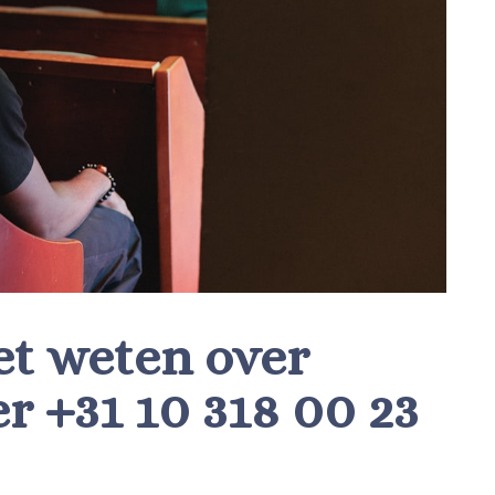
et weten over
 +31 10 318 00 23