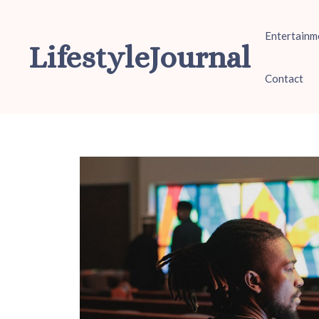
Ga
naar
Entertainm
de
LifestyleJournal
inhoud
Contact