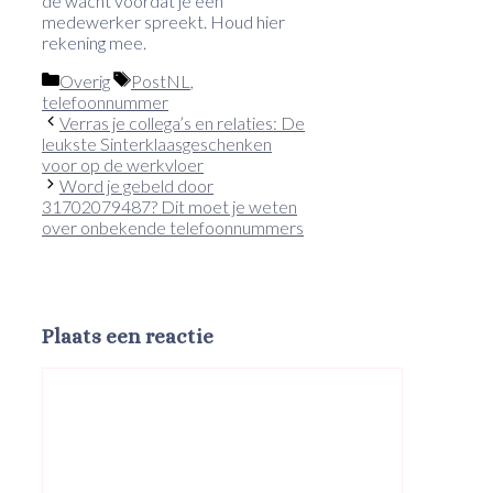
de wacht voordat je een
medewerker spreekt. Houd hier
rekening mee.
Categorieën
Tags
Overig
PostNL
,
telefoonnummer
Verras je collega’s en relaties: De
leukste Sinterklaasgeschenken
voor op de werkvloer
Word je gebeld door
31702079487? Dit moet je weten
over onbekende telefoonnummers
Plaats een reactie
Reactie