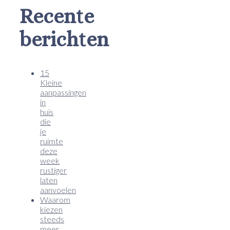
Recente
berichten
15
Kleine
aanpassingen
in
huis
die
je
ruimte
deze
week
rustiger
laten
aanvoelen
Waarom
kiezen
steeds
meer