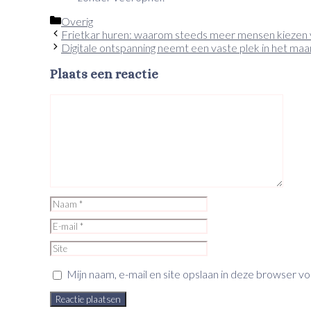
Categorieën
Overig
Frietkar huren: waarom steeds meer mensen kiezen vo
Digitale ontspanning neemt een vaste plek in het ma
Plaats een reactie
Reactie
Naam
E-
mail
Site
Mijn naam, e-mail en site opslaan in deze browser v