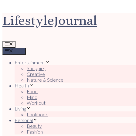
Ga
LifestyleJournal
naar
de
inhoud
Menu
Menu
Entertainment
Shopping
Creative
Nature & Science
Health
Food
Mind
Workout
Living
Lookbook
Personal
Beauty
Fashion