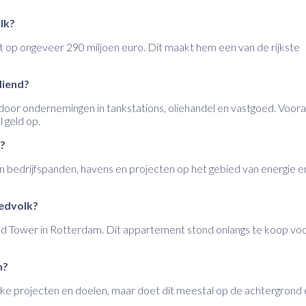
lk?
op ongeveer 290 miljoen euro. Dit maakt hem een van de rijkste
diend?
or ondernemingen in tankstations, oliehandel en vastgoed. Voora
 geld op.
?
en bedrijfspanden, havens en projecten op het gebied van energie e
oedvolk?
aced Tower in Rotterdam. Dit appartement stond onlangs te koop vo
n?
ke projecten en doelen, maar doet dit meestal op de achtergrond 