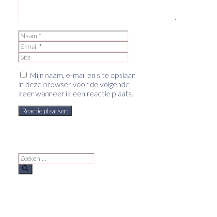
Naam
E-
mail
Site
Mijn naam, e-mail en site opslaan
in deze browser voor de volgende
keer wanneer ik een reactie plaats.
Zoek
naar: