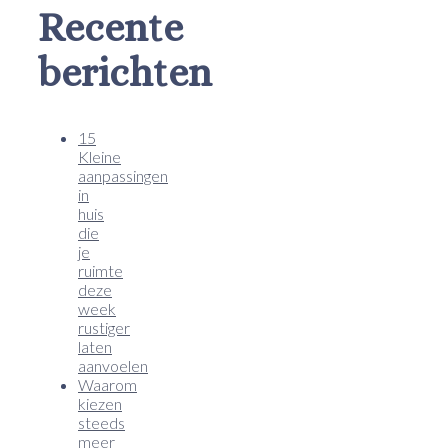
Recente
berichten
15
Kleine
aanpassingen
in
huis
die
je
ruimte
deze
week
rustiger
laten
aanvoelen
Waarom
kiezen
steeds
meer