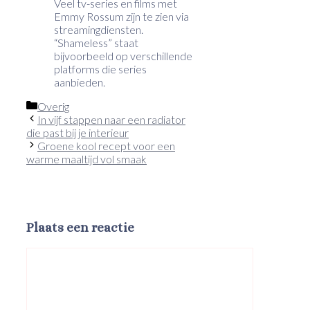
Veel tv-series en films met
Emmy Rossum zijn te zien via
streamingdiensten.
“Shameless” staat
bijvoorbeeld op verschillende
platforms die series
aanbieden.
Categorieën
Overig
In vijf stappen naar een radiator
die past bij je interieur
Groene kool recept voor een
warme maaltijd vol smaak
Plaats een reactie
Reactie