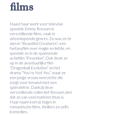
films
Naast haar werk voor televisie
speelde Emmy Rossum in
verschillende films, vaak in
uiteenlopende genres. Zo was ze te
zien in “Beautiful Creatures”, een
fantasyfilm over magie en liefde, en
speelde ze in de spannende
actiefilm “Poseidon”. Ook dook ze
op in de avontuurlijke film
“Dragonball Evolution” en het
drama “You’re Not You”, waar ze
een jonge vrouw neerzette die
zorgt voor iemand met een
spierziekte. Dankzij deze
verschillende rollen liet Rossum zien
dat ze van veel markten thuis is.
Haar naam kom je tegen in
romantische films, thrillers en zelfs
komedies.