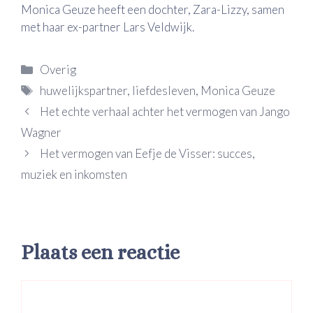
Monica Geuze heeft een dochter, Zara-Lizzy, samen
met haar ex-partner Lars Veldwijk.
Categorieën
Overig
Tags
huwelijkspartner
,
liefdesleven
,
Monica Geuze
Het echte verhaal achter het vermogen van Jango
Wagner
Het vermogen van Eefje de Visser: succes,
muziek en inkomsten
Plaats een reactie
Reactie