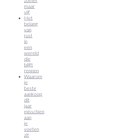
zomer,
maar
vijf
Het
belang
van
rust
in
een
wereld
die
blijft
rennen
Waarom
je
beste
aankoop
dit
jaar
misschien
aan
je
voeten
zit