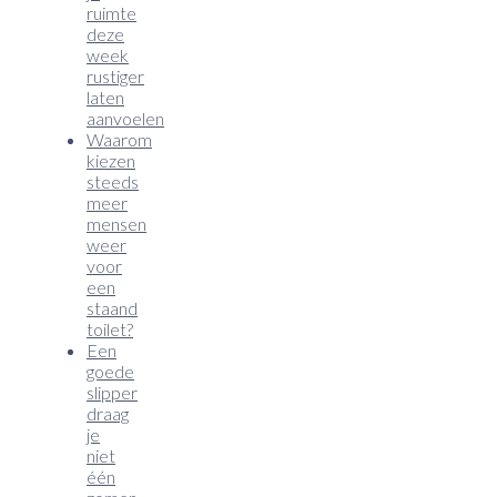
ruimte
deze
week
rustiger
laten
aanvoelen
Waarom
kiezen
steeds
meer
mensen
weer
voor
een
staand
toilet?
Een
goede
slipper
draag
je
niet
één