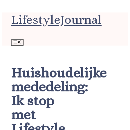
Ga
LifestyleJournal
naar
de
inhoud
Menu
Huishoudelijke
mededeling:
Ik stop
met
Lifestyle