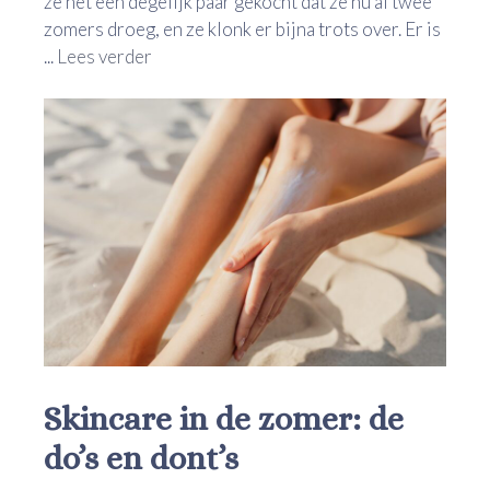
ze net één degelijk paar gekocht dat ze nu al twee
zomers droeg, en ze klonk er bijna trots over. Er is
...
Lees verder
Skincare in de zomer: de
do’s en dont’s