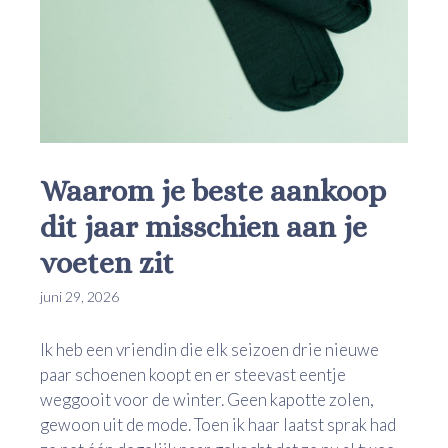
Waarom je beste aankoop
dit jaar misschien aan je
voeten zit
juni 29, 2026
Ik heb een vriendin die elk seizoen drie nieuwe
paar schoenen koopt en er steevast eentje
weggooit voor de winter. Geen kapotte zolen,
gewoon uit de mode. Toen ik haar laatst sprak had