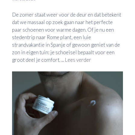
De zomer staat weer voor de deur en dat betekent
dat we massaal op zoek gaan naar het perfecte
paar schoenen voor warme dagen. Of je nu een
stedentrip naar Rome plant, een luie
strandvakantie in Spanje of gewoon geniet van de
zon in eigen tuin: je schoeisel bepaalt voor een
groot deel je comfort. ...
Lees verder