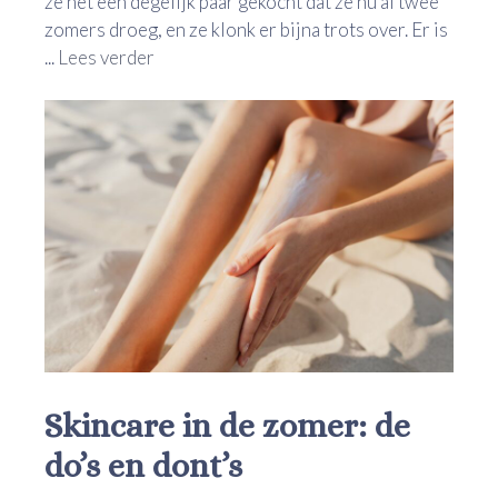
ze net één degelijk paar gekocht dat ze nu al twee
zomers droeg, en ze klonk er bijna trots over. Er is
...
Lees verder
Skincare in de zomer: de
do’s en dont’s