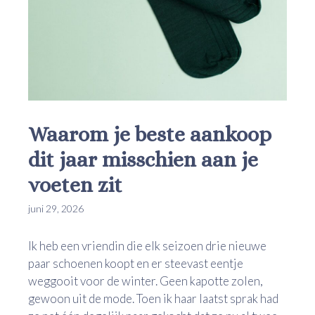
Waarom je beste aankoop
dit jaar misschien aan je
voeten zit
juni 29, 2026
Ik heb een vriendin die elk seizoen drie nieuwe
paar schoenen koopt en er steevast eentje
weggooit voor de winter. Geen kapotte zolen,
gewoon uit de mode. Toen ik haar laatst sprak had