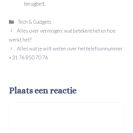
terugbelt.
Categorieën
Tech & Gadgets
Alles over vermogen: wat betekent het en hoe
werkt het?
Alles wat je wilt weten over het telefoonnummer
+31 76 850 70 76
Plaats een reactie
Reactie