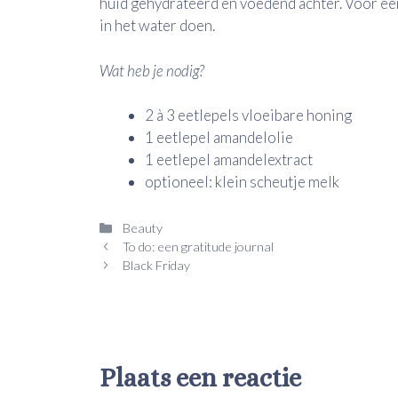
huid gehydrateerd en voedend achter. Voor een 
in het water doen.
Wat heb je nodig?
2 à 3 eetlepels vloeibare honing
1 eetlepel amandelolie
1 eetlepel amandelextract
optioneel: klein scheutje melk
Categorieën
Beauty
To do: een gratitude journal
Black Friday
Plaats een reactie