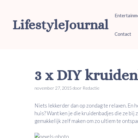
Ga
naar
Entertainm
de
LifestyleJournal
inhoud
Contact
3 x DIY kruide
november 27, 2015
door
Redactie
Niets lekkerder dan op zondag te relaxen. En h
huis? Want ken je die kruidenbadjes die ze bi
gemakkelijk zelf maken om zo ultiem te ontspan