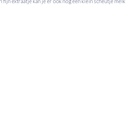
fijn extraatje kan je er ook nog een klein scheutje melk