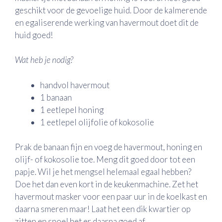
geschikt voor de gevoelige huid. Door de kalmerende
en egaliserende werking van havermout doet dit de
huid goed!
Wat heb je nodig?
handvol havermout
1 banaan
1 eetlepel honing
1 eetlepel olijfolie of kokosolie
Prak de banaan fijn en voeg de havermout, honing en
olijf- of kokosolie toe. Meng dit goed door tot een
papje. Wil je het mengsel helemaal egaal hebben?
Doe het dan even kort in de keukenmachine. Zet het
havermout masker voor een paar uur in de koelkast en
daarna smeren maar! Laat het een dik kwartier op
zitten en spoel het er daarna goed af.