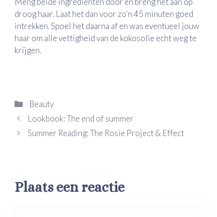
Meng beide ingrediënten door en breng het aan op
droog haar. Laat het dan voor zo’n 45 minuten goed
intrekken. Spoel het daarna af en was eventueel jouw
haar om alle vettigheid van de kokosolie echt weg te
krijgen.
Categorieën
Beauty
Lookbook: The end of summer
Summer Reading: The Rosie Project & Effect
Plaats een reactie
Reactie