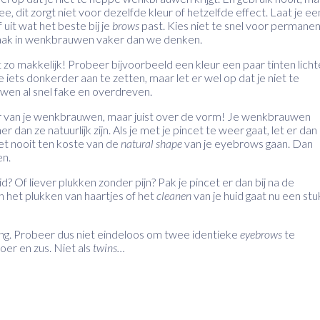
dit zorgt niet voor dezelfde kleur of hetzelfde effect. Laat je ee
 uit wat het beste bij je
brows
past. Kies niet te snel voor permane
smaak in wenkbrauwen vaker dan we denken.
et zo makkelijk! Probeer bijvoorbeeld een kleur een paar tinten licht
iets donkerder aan te zetten, maar let er wel op dat je niet te
wen al snel fake en overdreven.
r van je wenkbrauwen, maar juist over de vorm! Je wenkbrauwen
 dan ze natuurlijk zijn. Als je met je pincet te weer gaat, let er dan
 het nooit ten koste van de
natural shape
van je eyebrows gaan. Dan
en.
? Of liever plukken zonder pijn? Pak je pincet er dan bij na de
 het plukken van haartjes of het
cleanen
van je huid gaat nu een stu
ing. Probeer dus niet eindeloos om twee identieke
eyebrows
te
roer en zus. Niet als
twins…