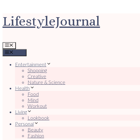
Ga
LifestyleJournal
naar
de
inhoud
Menu
Menu
Entertainment
Shopping
Creative
Nature & Science
Health
Food
Mind
Workout
Living
Lookbook
Personal
Beauty
Fashion