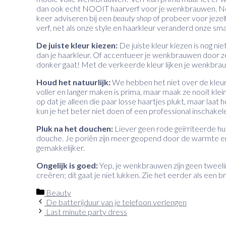
dan ook echt NOOIT haarverf voor je wenkbrauwen. Nee, 
keer adviseren bij een
beauty shop
of probeer voor jezelf
verf, net als onze style en haarkleur veranderd onze 
De juiste kleur kiezen:
De juiste kleur kiezen is nog ni
dan je haarkleur. Of accentueer je wenkbrauwen door ze 
donker gaat! Met de verkeerde kleur lijken je wenkbrau
Houd het natuurlijk:
We hebben het niet over de kleu
voller en langer maken is prima, maar maak ze nooit kleiner
op dat je alleen die paar losse haartjes plukt, maar laat
kun je het beter niet doen of een professional inschakel
Pluk na het douchen:
Liever geen rode geïrriteerde huid
douche. Je poriën zijn meer geopend door de warmte en
gemakkelijker.
Ongelijk is goed:
Yep, je wenkbrauwen zijn geen tweel
creëren; dit gaat je niet lukken. Zie het eerder als een b
Categorieën
Beauty
De batterijduur van je telefoon verlengen
Last minute party dress