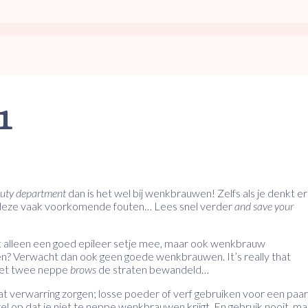
1
auty department
dan is het wel bij wenkbrauwen! Zelfs als je denkt er
van deze vaak voorkomende fouten… Lees snel verder
and save your
 alleen een goed epileer setje mee, maar ook wenkbrauw
n? Verwacht dan ook geen goede wenkbrauwen. It’s really that
t met twee neppe
brows
de straten bewandeld…
at verwarring zorgen; losse poeder of verf gebruiken voor een paar
l op dat je niet te neppe wenkbrauwen krijgt. En gebruik nooit, ma