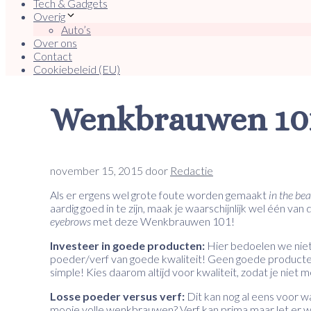
Tech & Gadgets
Overig
Auto’s
Over ons
Contact
Cookiebeleid (EU)
Wenkbrauwen 10
november 15, 2015
door
Redactie
Als er ergens wel grote foute worden gemaakt
in the be
aardig goed in te zijn, maak je waarschijnlijk wel één 
eyebrows
met deze Wenkbrauwen 101!
Investeer in goede producten:
Hier bedoelen we niet
poeder/verf van goede kwaliteit! Geen goede producte
simple! Kies daarom altijd voor kwaliteit, zodat je nie
Losse poeder versus verf:
Dit kan nog al eens voor w
mooie volle wenkbrauwen? Verf kan prima maar let er we