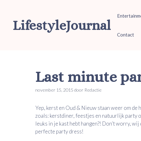
Ga
naar
Entertainm
de
LifestyleJournal
inhoud
Contact
Last minute par
november 15, 2015
door
Redactie
Yep, kerst en Oud & Nieuw staan weer om de h
zoals: kerstdiner, feestjes en natuurlijk party o
leuks in je kast hebt hangen?! Don’t worry, wij
perfecte party dress!