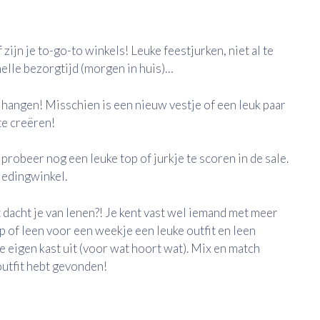
jn je to-go-to winkels! Leuke feestjurken, niet al te
elle bezorgtijd (morgen in huis)…
t hangen! Misschien is een nieuw vestje of een leuk paar
te creëren!
 probeer nog een leuke top of jurkje te scoren in de sale.
kledingwinkel.
t dacht je van lenen?! Je kent vast wel iemand met meer
p of leen voor een weekje een leuke outfit en leen
e eigen kast uit (voor wat hoort wat). Mix en match
outfit hebt gevonden!