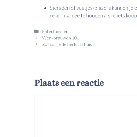
Sieraden of vestjes/blazers kunnen je o
rekening mee te houden als je iets koopt
Categorieën
Entertainment
Wenkbrauwen 101
Zo haal je de herfst in huis
Plaats een reactie
Reactie