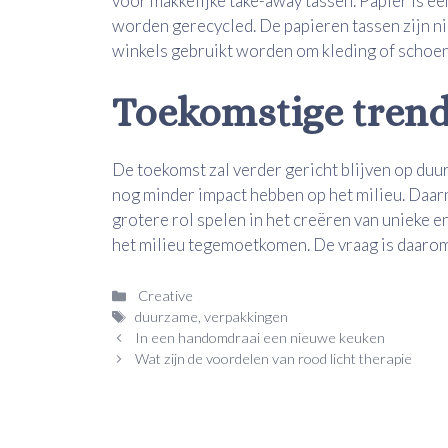
voor makkelijke take-away tassen. Papier is een
worden gerecycled. De papieren tassen zijn ni
winkels gebruikt worden om kleding of schoen
Toekomstige tren
De toekomst zal verder gericht blijven op du
nog minder impact hebben op het milieu. Daarn
grotere rol spelen in het creëren van unieke 
het milieu tegemoetkomen. De vraag is daarom 
Categorieën
Creative
Tags
duurzame
,
verpakkingen
In een handomdraai een nieuwe keuken
Wat zijn de voordelen van rood licht therapie