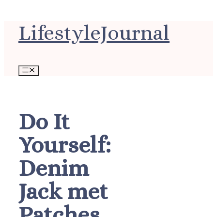
Ga
LifestyleJournal
naar
de
inhoud
Menu
Do It
Yourself:
Denim
Jack met
Patches