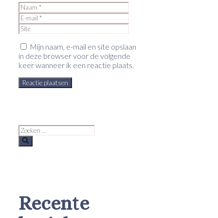
Naam
E-
mail
Site
Mijn naam, e-mail en site opslaan
in deze browser voor de volgende
keer wanneer ik een reactie plaats.
Zoek
naar:
Recente