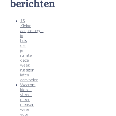
berichten
15
Kleine
aanpassingen
in
huis
die
je
ruimte
deze
week
rustiger
laten
aanvoelen
Waarom
kiezen
steeds
meer
mensen
weer
voor