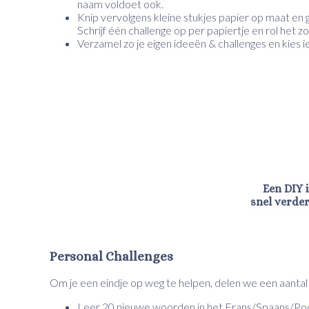
naam voldoet ook.
Knip vervolgens kleine stukjes papier op maat en g
Schrijf één challenge op per papiertje en rol het zo
Verzamel zo je eigen ideeën & challenges en kies
Een DIY 
snel verder
Personal Challenges
Om je een eindje op weg te helpen, delen we een aantal
Leer 20 nieuwe woorden in het Frans/Spaans/Pools/