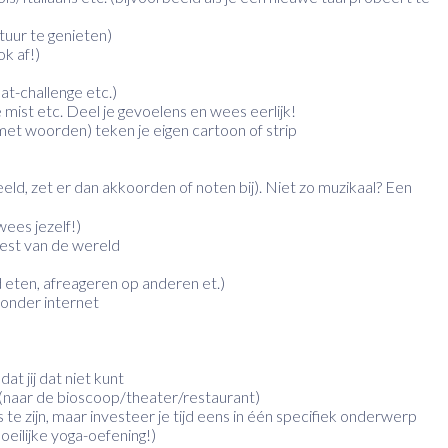
uur te genieten)
k af!)
at-challenge etc.)
mist etc. Deel je gevoelens en wees eerlijk!
t met woorden) teken je eigen cartoon of strip
eeld, zet er dan akkoorden of noten bij). Niet zo muzikaal? Een
ees jezelf!)
 rest van de wereld
eten, afreageren op anderen et.)
zonder internet
at jij dat niet kunt
 (naar de bioscoop/theater/restaurant)
s te zijn, maar investeer je tijd eens in één specifiek onderwerp
eilijke yoga-oefening!)