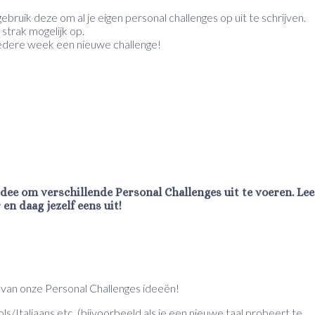
ebruik deze om al je eigen personal challenges op uit te schrijven.
 strak mogelijk op.
 iedere week een nieuwe challenge!
idee om verschillende Personal Challenges uit te voeren. Lee
 en daag jezelf eens uit!
 van onze Personal Challenges ideeën!
Italiaans etc. (bijvoorbeeld als je een nieuwe taal probeert te