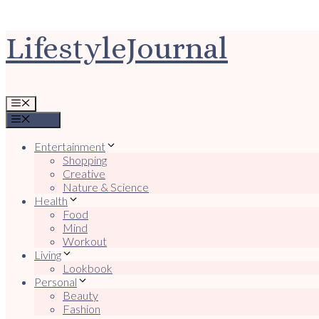
Ga
LifestyleJournal
naar
de
inhoud
Menu
Menu
Entertainment
Shopping
Creative
Nature & Science
Health
Food
Mind
Workout
Living
Lookbook
Personal
Beauty
Fashion