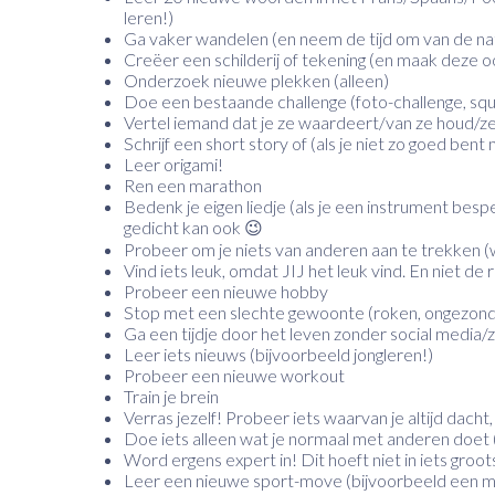
leren!)
Ga vaker wandelen (en neem de tijd om van de nat
Creëer een schilderij of tekening (en maak deze oo
Onderzoek nieuwe plekken (alleen)
Doe een bestaande challenge (foto-challenge, squ
Vertel iemand dat je ze waardeert/van ze houd/ze 
Schrijf een short story of (als je niet zo goed ben
Leer origami!
Ren een marathon
Bedenk je eigen liedje (als je een instrument besp
gedicht kan ook 😉
Probeer om je niets van anderen aan te trekken (w
Vind iets leuk, omdat JIJ het leuk vind. En niet de
Probeer een nieuwe hobby
Stop met een slechte gewoonte (roken, ongezond 
Ga een tijdje door het leven zonder social media/
Leer iets nieuws (bijvoorbeeld jongleren!)
Probeer een nieuwe workout
Train je brein
Verras jezelf! Probeer iets waarvan je altijd dacht, d
Doe iets alleen wat je normaal met anderen doet
Word ergens expert in! Dit hoeft niet in iets groot
Leer een nieuwe sport-move (bijvoorbeeld een mo