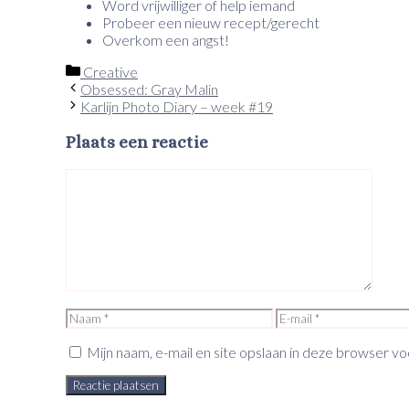
Word vrijwilliger of help iemand
Probeer een nieuw recept/gerecht
Overkom een angst!
Categorieën
Creative
Obsessed: Gray Malin
Karlijn Photo Diary – week #19
Plaats een reactie
Reactie
Naam
E-
mail
Mijn naam, e-mail en site opslaan in deze browser vo