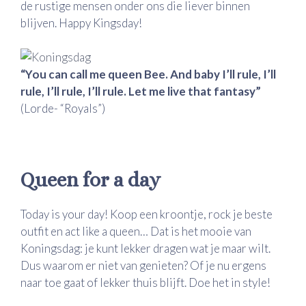
de rustige mensen onder ons die liever binnen
blijven. Happy Kingsday!
“You can call me queen Bee.
And baby I’ll rule, I’ll
rule, I’ll rule, I’ll rule.
Let me live that fantasy”
(Lorde- “Royals”)
Queen for a day
Today is your day! Koop een kroontje, rock je beste
outfit en act like a queen… Dat is het mooie van
Koningsdag: je kunt lekker dragen wat je maar wilt.
Dus waarom er niet van genieten? Of je nu ergens
naar toe gaat of lekker thuis blijft. Doe het in style!