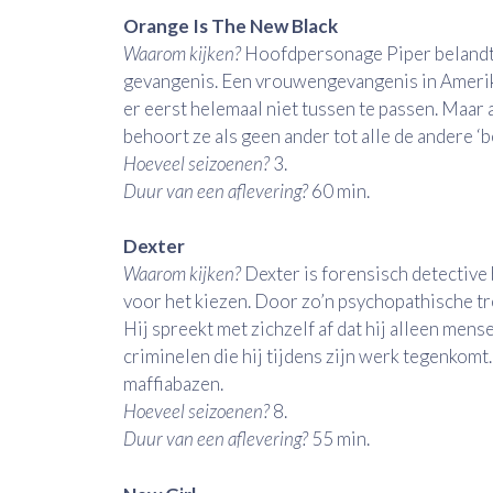
Orange Is The New Black
Waarom kijken?
Hoofdpersonage Piper belandt n
gevangenis. Een vrouwengevangenis in Amerika w
er eerst helemaal niet tussen te passen. Maar
behoort ze als geen ander tot alle de andere ‘
Hoeveel seizoenen?
3.
Duur van een aflevering?
60 min.
Dexter
Waarom kijken?
Dexter is forensisch detective b
voor het kiezen. Door zo’n psychopathische t
Hij spreekt met zichzelf af dat hij alleen me
criminelen die hij tijdens zijn werk tegenkomt
maffiabazen.
Hoeveel seizoenen?
8.
Duur van een aflevering?
55 min.