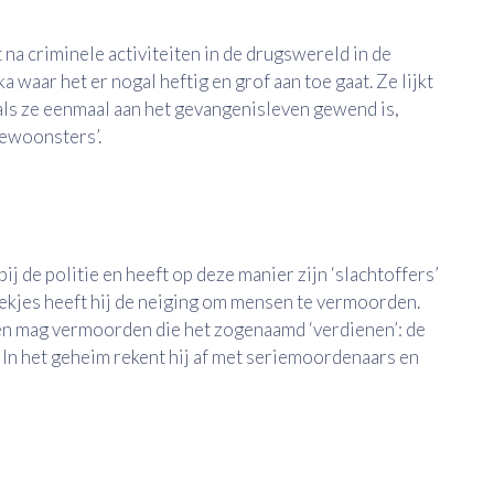
a criminele activiteiten in de drugswereld in de
aar het er nogal heftig en grof aan toe gaat. Ze lijkt
 als ze eenmaal aan het gevangenisleven gewend is,
bewoonsters’.
ij de politie en heeft op deze manier zijn ‘slachtoffers’
rekjes heeft hij de neiging om mensen te vermoorden.
nsen mag vermoorden die het zogenaamd ‘verdienen’: de
. In het geheim rekent hij af met seriemoordenaars en