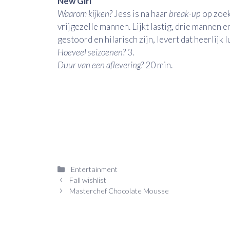
New Girl
Waarom kijken?
Jess is na haar
break-up
op zoek
vrijgezelle mannen. Lijkt lastig, drie mannen e
gestoord en hilarisch zijn, levert dat heerlijk l
Hoeveel seizoenen?
3.
Duur van een aflevering?
20 min.
Categorieën
Entertainment
Fall wishlist
Masterchef Chocolate Mousse