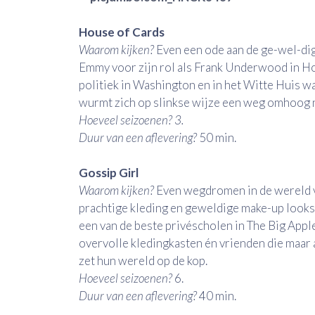
House of Cards
Waarom kijken?
Even een ode aan de ge-wel-dig
Emmy voor zijn rol als Frank Underwood in Ho
politiek in Washington en in het Witte Huis waa
wurmt zich op slinkse wijze een weg omhoog n
Hoeveel seizoenen?
3.
Duur van een aflevering?
50 min.
Gossip Girl
Waarom kijken?
Even wegdromen in de wereld v
prachtige kleding en geweldige make-up looks 
een van de beste privéscholen in The Big Apple
overvolle kledingkasten én vrienden die maar 
zet hun wereld op de kop.
Hoeveel seizoenen?
6.
Duur van een aflevering?
40 min.