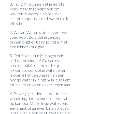
3. Fruit: Misschien niet je eerste
keus, maar fruit helpt ook om
wakker te worden. Vooral een
lekkere appel (vol met water) blijkt
effectief.
4. Water: Water is bijna overal wel
goed voor. Zorg dat je genoeg
binnen krijgt en begin je dag al met
een lekker koud glas,
5. Opfrissen: Kun je je ogen echt
niet open houden? Ga dan even
naar de toiletten toe en fris je
lekker op. Een slokje water, even
lekker je handen wassen en een
beetje water in je ogen/ in je gezicht
en je kunt er weer lekker tegen aan.
6. Beweging: Ieder uur een korte
wandeling doet wonderen, vooral
op kantoor. Vul je flesje water, pak
een snack of ga even bij je collega’s
langs. Wat je ook doet, zorg dat je er