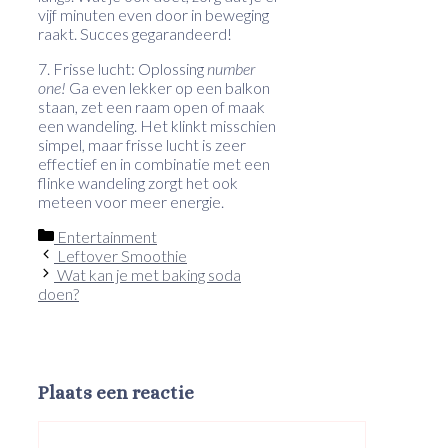
vijf minuten even door in beweging
raakt. Succes gegarandeerd!
7. Frisse lucht: Oplossing
number
one!
Ga even lekker op een balkon
staan, zet een raam open of maak
een wandeling. Het klinkt misschien
simpel, maar frisse lucht is zeer
effectief en in combinatie met een
flinke wandeling zorgt het ook
meteen voor meer energie.
Categorieën
Entertainment
Leftover Smoothie
Wat kan je met baking soda
doen?
Plaats een reactie
Reactie