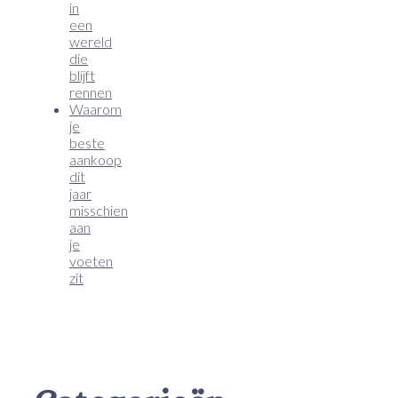
in
een
wereld
die
blijft
rennen
Waarom
je
beste
aankoop
dit
jaar
misschien
aan
je
voeten
zit