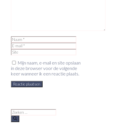
Naam
E-
mail
Site
Mijn naam, e-mail en site opslaan
in deze browser voor de volgende
keer wanneer ik een reactie plaats.
Zoek
naar: