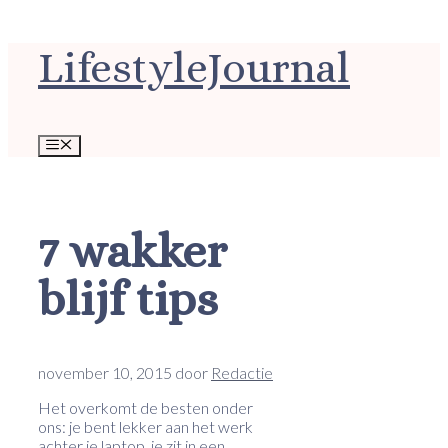
Ga
LifestyleJournal
naar
de
inhoud
Menu
7 wakker
blijf tips
november 10, 2015
door
Redactie
Het overkomt de besten onder
ons: je bent lekker aan het werk
achter je laptop, je zit in een