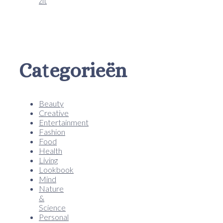
zit
Categorieën
Beauty
Creative
Entertainment
Fashion
Food
Health
Living
Lookbook
Mind
Nature
&
Science
Personal