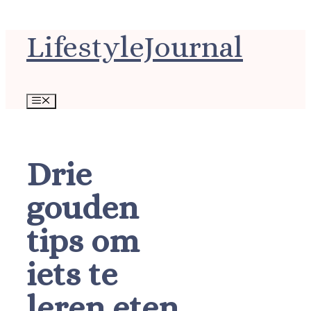
Ga
LifestyleJournal
naar
de
inhoud
Menu
Drie
gouden
tips om
iets te
leren eten