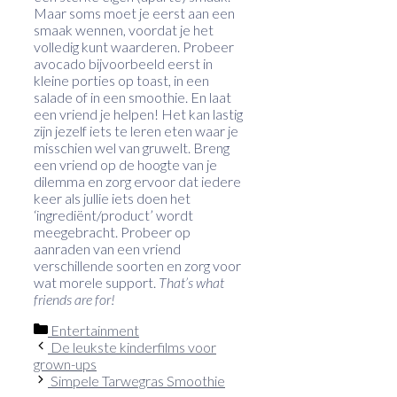
Maar soms moet je eerst aan een
smaak wennen, voordat je het
volledig kunt waarderen. Probeer
avocado bijvoorbeeld eerst in
kleine porties op toast, in een
salade of in een smoothie. En laat
een vriend je helpen! Het kan lastig
zijn jezelf iets te leren eten waar je
misschien wel van gruwelt. Breng
een vriend op de hoogte van je
dilemma en zorg ervoor dat iedere
keer als jullie iets doen het
‘ingrediënt/product’ wordt
meegebracht. Probeer op
aanraden van een vriend
verschillende soorten en zorg voor
wat morele support.
That’s what
friends are for!
Categorieën
Entertainment
De leukste kinderfilms voor
grown-ups
Simpele Tarwegras Smoothie