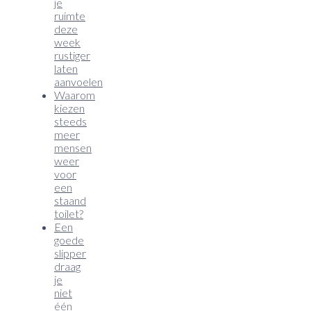
je
ruimte
deze
week
rustiger
laten
aanvoelen
Waarom
kiezen
steeds
meer
mensen
weer
voor
een
staand
toilet?
Een
goede
slipper
draag
je
niet
één