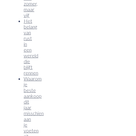
zomer,
maar
vijf
Het
belang
van
rust
in
een
wereld
die
blijft
rennen
Waarom
je
beste
aankoop
dit
jaar
misschien
aan
je
voeten