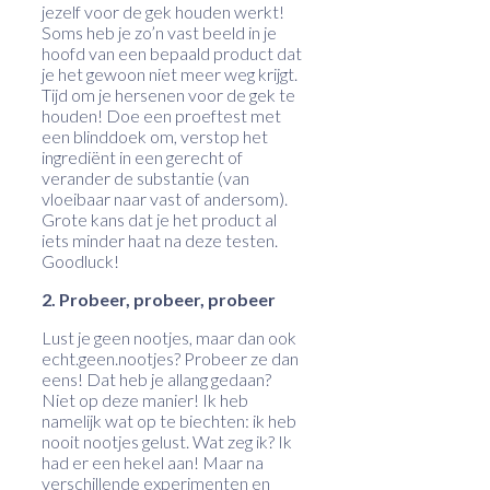
jezelf voor de gek houden werkt!
Soms heb je zo’n vast beeld in je
hoofd van een bepaald product dat
je het gewoon niet meer weg krijgt.
Tijd om je hersenen voor de gek te
houden! Doe een proeftest met
een blinddoek om, verstop het
ingrediënt in een gerecht of
verander de substantie (van
vloeibaar naar vast of andersom).
Grote kans dat je het product al
iets minder haat na deze testen.
Goodluck!
2. Probeer, probeer, probeer
Lust je geen nootjes, maar dan ook
echt.geen.nootjes? Probeer ze dan
eens! Dat heb je allang gedaan?
Niet op deze manier! Ik heb
namelijk wat op te biechten: ik heb
nooit nootjes gelust. Wat zeg ik? Ik
had er een hekel aan! Maar na
verschillende experimenten en