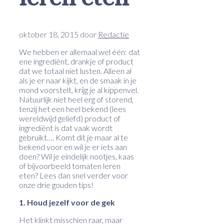
oktober 18, 2015
door
Redactie
We hebben er allemaal wel één: dat
ene ingrediënt, drankje of product
dat we totaal niet lusten. Alleen al
als je er naar kijkt, en de smaak in je
mond voorstelt, krijg je al kippenvel.
Natuurlijk niet heel erg of storend,
tenzij het een heel bekend (lees
wereldwijd geliefd) product of
ingrediënt is dat vaak wordt
gebruikt…. Komt dit je maar al te
bekend voor en wil je er iets aan
doen? Wil je eindelijk nootjes, kaas
of bijvoorbeeld tomaten leren
eten? Lees dan snel verder voor
onze drie gouden tips!
1. Houd jezelf voor de gek
Het klinkt misschien raar, maar