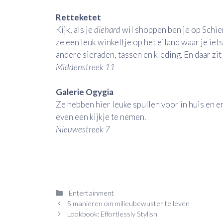
Retteketet
Kijk, als je
diehard
wil shoppen ben je op Schie
ze een leuk winkeltje op het eiland waar je iet
andere sieraden, tassen en kleding. En daar zi
Middenstreek 11
Galerie Ogygia
Ze hebben hier leuke spullen voor in huis en e
even een kijkje te nemen.
Nieuwestreek 7
Categorieën
Entertainment
5 manieren om milieubewuster te leven
Lookbook: Effortlessly Stylish