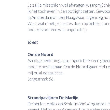
Je zal je misschien wel afvragen: waarom Sch
ik het toch even in de spotlight zetten. Gewoo
la Amsterdam of Den Haag waar al genoeg hotsp
Want wat moet je precies doen op Schiermonn
boot of voor een wat langere trip.
To eat
Om de Noord
Aardige bediening, leuk ingericht en een goede
moet je beslist naar Om de Noord gaan. Het res
mij nu al een succes.
Langestreek 66
Strandpaviljoen De Marlijn
De perfecte plek op Schiermonnikoog voor een
heerst. Hallo vakantiegevoel! Je kan hier tere