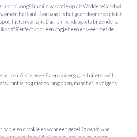
iermonnikoog? Na mijn vakantie op dit Waddeneiland wil
n, omdat het kan! Daarnaast is het geen doorsnee plek à
ot-lijsten van zijn. Daarom vandaag iets bijzonders.
ikoog? Perfect voor een dagje heen en weer met de
 keuken. Als je gezellig en ook erg goed uiteten wil,
taurant is nog niet zo lang open, maar het is volgens
 hapje en drankje en waar een gezellig
beach vibe
cht voor echt heerlijke lunches, borrels en vroege