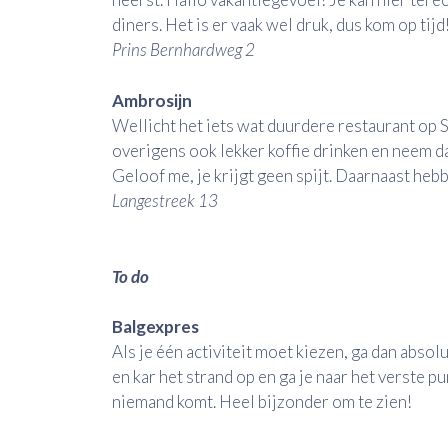
diners. Het is er vaak wel druk, dus kom op tijd
Prins Bernhardweg 2
Ambrosijn
Wellicht het iets wat duurdere restaurant op S
overigens ook lekker koffie drinken en neem da
Geloof me, je krijgt geen spijt. Daarnaast heb
Langestreek 13
To do
Balgexpres
Als je één activiteit moet kiezen, ga dan abso
en kar het strand op en ga je naar het verste
niemand komt. Heel bijzonder om te zien!