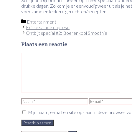
Schrijf ontbijt of lunch ideeën op in een speciaal notiti
drukke dagen. Zo kom je er eenvoudig weer uit als je he
voedzame en lekkere gerechten/recepten.
Categorieën
Entertainment
Frisse salade caprese
Ontbijt special #2: Boerenkool Smoothie
Plaats een reactie
Reactie
Naam
E-
mail
Mijn naam, e-mail en site opslaan in deze browser vo