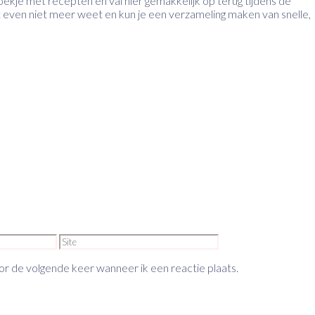
eboekje met recepten en val hier gemakkelijk op terug tijdens de
t even niet meer weet en kun je een verzameling maken van snelle,
Site
or de volgende keer wanneer ik een reactie plaats.