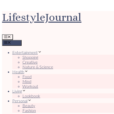
Ga
LifestyleJournal
naar
de
inhoud
Menu
Menu
Entertainment
Shopping
Creative
Nature & Science
Health
Food
Mind
Workout
Living
Lookbook
Personal
Beauty
Fashion