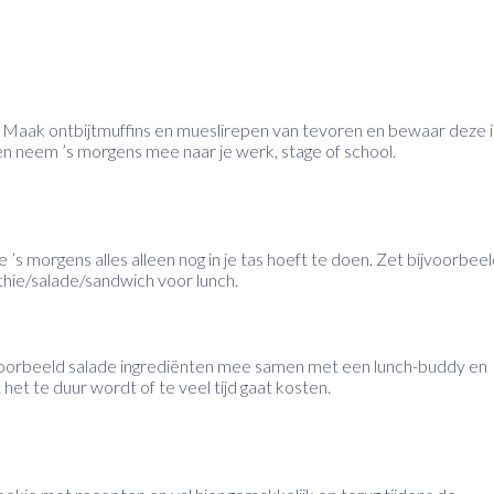
d… Maak ontbijtmuffins en mueslirepen van tevoren en bewaar deze 
st en neem ’s morgens mee naar je werk, stage of school.
je ’s morgens alles alleen nog in je tas hoeft te doen. Zet bijvoorbee
thie/salade/sandwich voor lunch.
oorbeeld salade ingrediënten mee samen met een lunch-buddy en
et te duur wordt of te veel tijd gaat kosten.