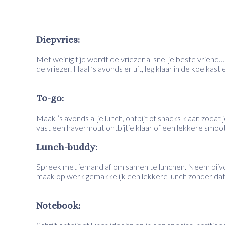
Diepvries:
Met weinig tijd wordt de vriezer al snel je beste vrien
de vriezer. Haal ’s avonds er uit, leg klaar in de koelka
To-go:
Maak ’s avonds al je lunch, ontbijt of snacks klaar, zodat 
vast een havermout ontbijtje klaar of een lekkere smoo
Lunch-buddy:
Spreek met iemand af om samen te lunchen. Neem bijv
maak op werk gemakkelijk een lekkere lunch zonder dat h
Notebook: