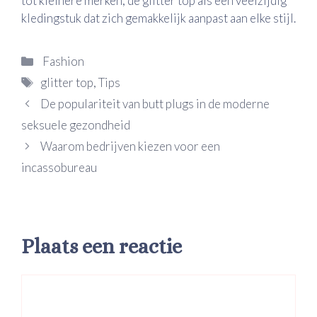
tot kleinere merken, de glitter top als een veelzijdig
kledingstuk dat zich gemakkelijk aanpast aan elke stijl.
Categorieën
Fashion
Tags
glitter top
,
Tips
De populariteit van butt plugs in de moderne
seksuele gezondheid
Waarom bedrijven kiezen voor een
incassobureau
Plaats een reactie
Reactie