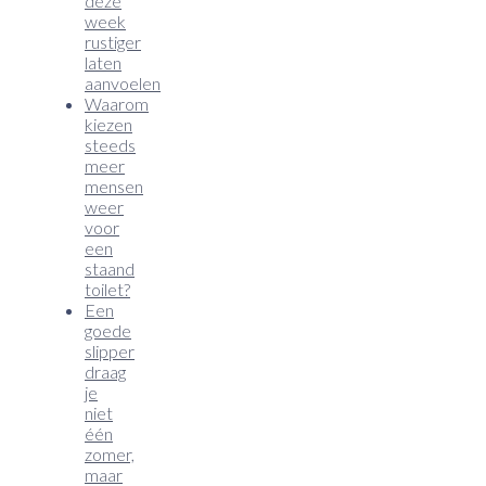
deze
week
rustiger
laten
aanvoelen
Waarom
kiezen
steeds
meer
mensen
weer
voor
een
staand
toilet?
Een
goede
slipper
draag
je
niet
één
zomer,
maar