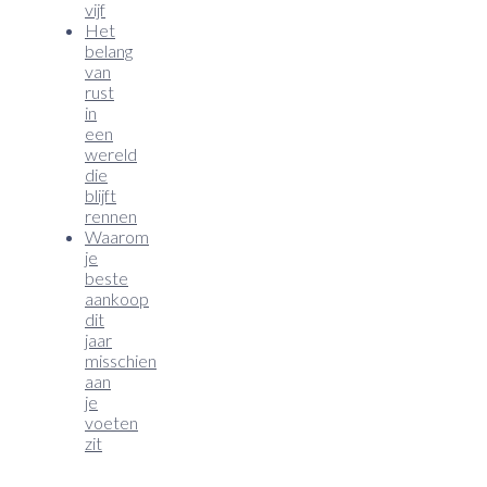
vijf
Het
belang
van
rust
in
een
wereld
die
blijft
rennen
Waarom
je
beste
aankoop
dit
jaar
misschien
aan
je
voeten
zit