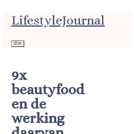
Ga
LifestyleJournal
naar
de
inhoud
Menu
9x
beautyfood
en de
werking
daarvan