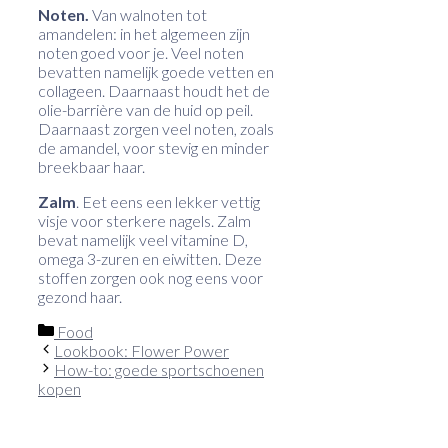
Noten.
Van walnoten tot
amandelen: in het algemeen zijn
noten goed voor je. Veel noten
bevatten namelijk goede vetten en
collageen. Daarnaast houdt het de
olie-barrière van de huid op peil.
Daarnaast zorgen veel noten, zoals
de amandel, voor stevig en minder
breekbaar haar.
Zalm
. Eet eens een lekker vettig
visje voor sterkere nagels. Zalm
bevat namelijk veel vitamine D,
omega 3-zuren en eiwitten. Deze
stoffen zorgen ook nog eens voor
gezond haar.
Categorieën
Food
Lookbook: Flower Power
How-to: goede sportschoenen
kopen