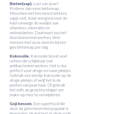
Bieten(sap).
Last van acne?
Probeer dan eens bietensap.
Misschien niet het meest lekkere
sapje ooit, maar wel goed voor de
huid vanwege de waslijst aan
vitamines, mineralen en
antioxidanten. Daarnaast zou het
bloedzuiverend werken. Veel
mensen met acne zweren bij een
glas bietensap per dag.
Kokosolie.
Kokosolie bevat veel
vetten die schijnbaar ook
antibacterieel werken. Het is dus
perfect voor droge en ruwe plekjes.
Gebruik een beetje kokosolie op de
droge plekjes of wrijf het in de
punten van jouw haar. Of gebruik
het zelfs als gezichtsreiniger om
make-up mee te verwijderen.
Goji bessen.
Een superfood die
door de jaren heen heel populair is
geworden: de goji bes! In deze rode