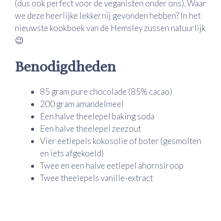
(dus ook perfect voor de veganisten onder ons). Waar
we deze heerlijke lekkernij gevonden hebben? In het
nieuwste kookboek van de Hemsley zussen natuurlijk
😉
Benodigdheden
85 gram pure chocolade (85% cacao)
200 gram amandelmeel
Een halve theelepel baking soda
Een halve theelepel zeezout
Vier eetlepels kokosolie of boter (gesmolten
en iets afgekoeld)
Twee en een halve eetlepel ahornsiroop
Twee theelepels vanille-extract