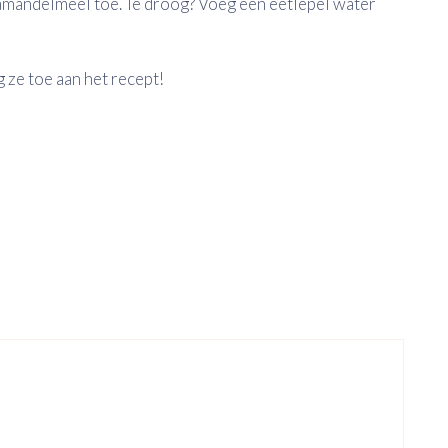
 amandelmeel toe. Te droog? Voeg een eetlepel water
ze toe aan het recept!