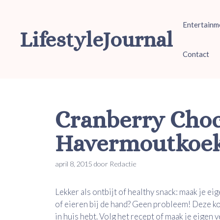
Ga
naar
Entertainm
de
LifestyleJournal
inhoud
Contact
Cranberry Cho
Havermoutkoek
april 8, 2015
door
Redactie
Lekker als ontbijt of healthy snack: maak je
of eieren bij de hand? Geen probleem! Deze koe
in huis hebt. Volg het recept of maak je eigen v