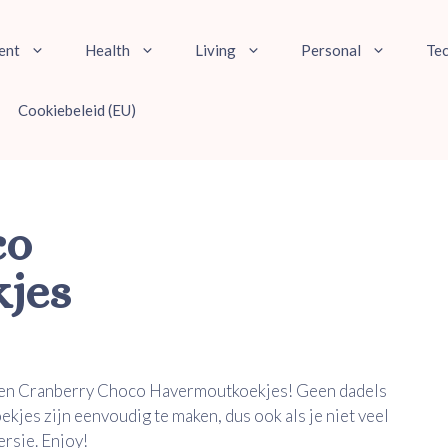
ent
Health
Living
Personal
Te
Cookiebeleid (EU)
co
jes
 eigen Cranberry Choco Havermoutkoekjes! Geen dadels
kjes zijn eenvoudig te maken, dus ook als je niet veel
ersie. Enjoy!