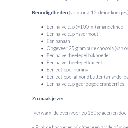
Benodigdheden
(voor ong. 12 kleine koekjes)
Een halve cup (=100 ml) amandelmeel
Een halve cup havermout
Eén banaan
Ongeveer 25 gram pure chocola (van on
Een halve theelepel bakpoeder
Een halve theelepel kaneel
Een eetlepel honing
Een eetlepel almond butter (amandel pa
Een halve cup gedroogde cranberries
Zo maak je ze:
-Verwarm de oven voor op 180 graden en doe ee
– Prak de banaan en mix (met een garde of mix