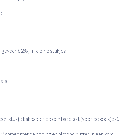
:
geveer 82%) in kleine stukjes
sta)
n stukje bakpapier op een bakplaat (voor de koekjes).
er) samen met de honing en almond butter in een kom.