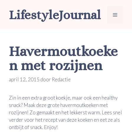
Ga
LifestyleJournal
naar
Menu
de
inhoud
Havermoutkoeke
n met rozijnen
april 12, 2015
door
Redactie
Zin in een extra groot koekje, maar ook een healthy
snack? Maak deze grote havermoutkoeken met
rozijnen! Zo gemaakt en het lekkerst warm. Lees snel
verder voor het recept van deze koeken en eet ze als
ontbijt of snack. Enjoy!