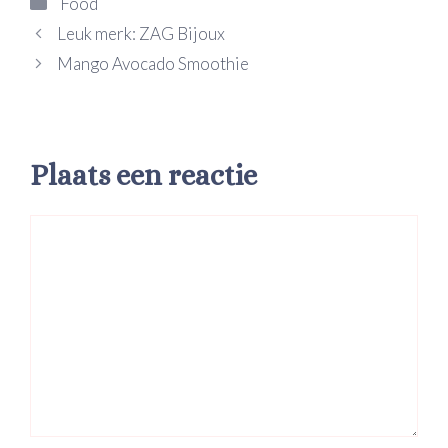
Categorieën
Food
Leuk merk: ZAG Bijoux
Mango Avocado Smoothie
Plaats een reactie
Reactie