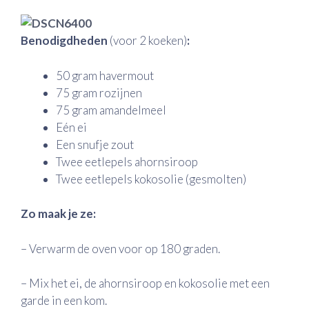
Benodigdheden
(voor 2 koeken)
:
50 gram havermout
75 gram rozijnen
75 gram amandelmeel
Eén ei
Een snufje zout
Twee eetlepels ahornsiroop
Twee eetlepels kokosolie (gesmolten)
Zo maak je ze:
– Verwarm de oven voor op 180 graden.
– Mix het ei, de ahornsiroop en kokosolie met een
garde in een kom.