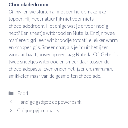
Chocoladedroom
Oh my
, en we sluiten af met een hele smakelijke
topper. Hij heet natuurlijk niet voor niets
chocoladedroom. Het enige wat je ervoor nodig
hebt? Een sneetje witbrood en Nutella. Er zijn twee
manieren: gril een wit broodje totdat ‘ie lekker warm
en knapperig is. Smeer daar, als je ‘m uit het ijzer
vandaan haalt, bovenop een laag Nutella. Of: Gebruik
twee sneetjes witbrood en smeer daar tussen de
chocoladepasta. Even onder het ijzer en,
mmmmm
,
smikkelen maar van de gesmolten chocolade.
Categorieën
Food
Handige gadget: de powerbank
Chique pyjama party