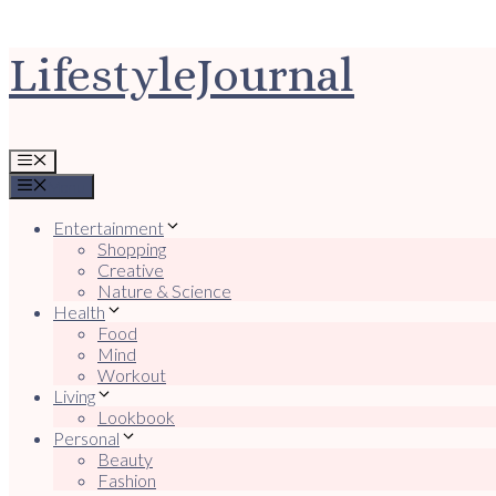
Ga
LifestyleJournal
naar
de
inhoud
Menu
Menu
Entertainment
Shopping
Creative
Nature & Science
Health
Food
Mind
Workout
Living
Lookbook
Personal
Beauty
Fashion