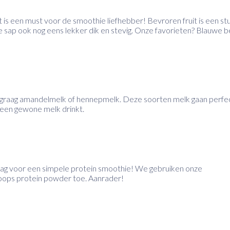
 is een must voor de smoothie liefhebber! Bevroren fruit is een st
sap ook nog eens lekker dik en stevig. Onze favorieten? Blauwe b
e graag amandelmelk of hennepmelk. Deze soorten melk gaan perfe
 geen gewone melk drinkt.
aag voor een simpele protein smoothie! We gebruiken onze
coops protein powder toe. Aanrader!